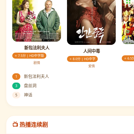
新包法利夫人
人间中毒
⭐ 7.5分 | HD中字版
⭐ 6.
⭐ 8.0分 | HD中字
剧情
爱情
新包法利夫人
1
盘丝洞
3
神话
5
📺 热播连续剧