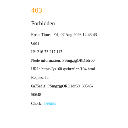
快活影院
· 免费追剧
🔍 搜一下
首页
电影
连续剧
综艺
动漫
短剧
⚡ 吞噬星空 科幻热血
❮
❯